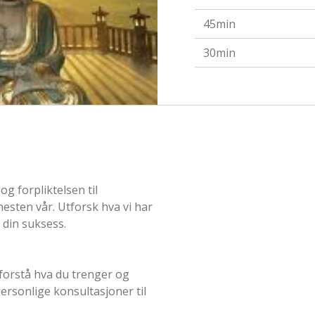
45min
30min
og forpliktelsen til
enesten vår. Utforsk hva vi har
l din suksess.
forstå hva du trenger og
personlige konsultasjoner til