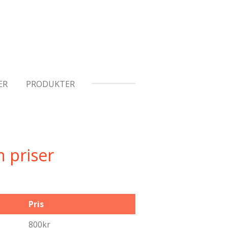
ER
PRODUKTER
 priser
Pris
800kr