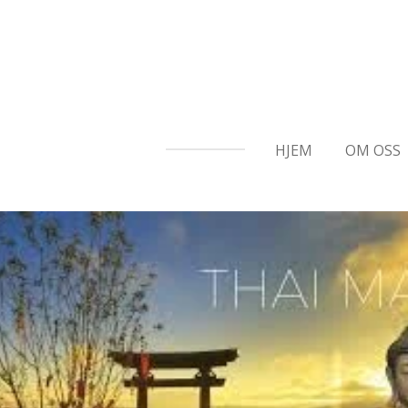
Gå
til
hovedinnhold
HJEM
OM OSS